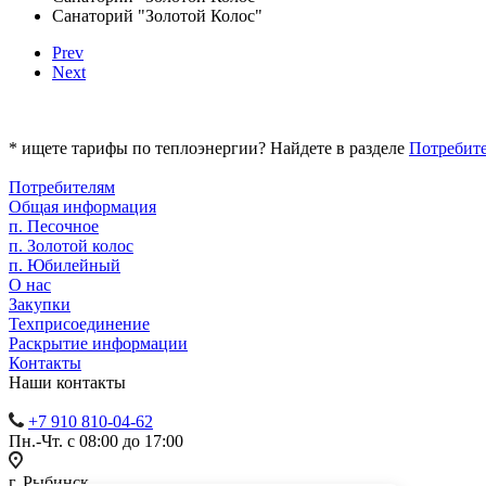
Санаторий "Золотой Колос"
Prev
Next
* ищете тарифы по теплоэнергии? Найдете в разделе
Потребите
Потребителям
Общая информация
п. Песочное
п. Золотой колос
п. Юбилейный
О нас
Закупки
Техприсоединение
Раскрытие информации
Контакты
Наши контакты
+7 910 810-04-62
Пн.-Чт. с 08:00 до 17:00
г. Рыбинск,