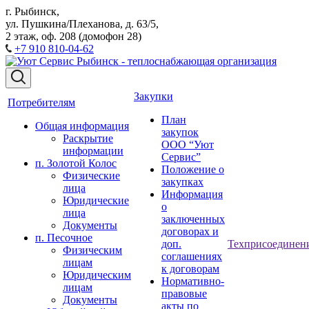
г. Рыбинск,
ул. Пушкина/Плеханова, д. 63/5,
2 этаж, оф. 208 (домофон 28)
+7 910 810-04-62
Закупки
Потребителям
План
Общая информация
закупок
Раскрытие
ООО “Уют
информации
Сервис”
п. Золотой Колос
Положение о
Физические
закупках
лица
Информация
Юридические
о
лица
заключенных
Документы
договорах и
п. Песочное
доп.
Техприсоединен
Физическим
соглашениях
лицам
к договорам
Юридическим
Нормативно-
лицам
правовые
Документы
акты по