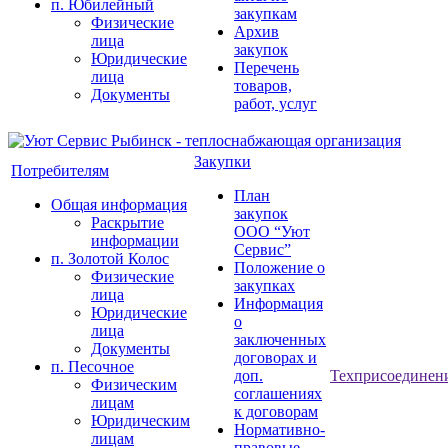
п. Юбилейный
закупкам
Физические
Архив
лица
закупок
Юридические
Перечень
лица
товаров,
Документы
работ, услуг
Закупки
Потребителям
План
Общая информация
закупок
Раскрытие
ООО “Уют
информации
Сервис”
п. Золотой Колос
Положение о
Физические
закупках
лица
Информация
Юридические
о
лица
заключенных
Документы
договорах и
п. Песочное
доп.
Техприсоединен
Физическим
соглашениях
лицам
к договорам
Юридическим
Нормативно-
лицам
правовые